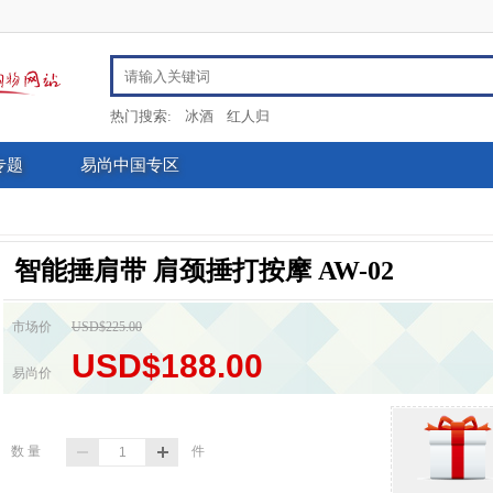
热门搜索:
冰酒
红人归
专题
易尚中国专区
智能捶肩带 肩颈捶打按摩 AW-02
市场价
USD$225.00
USD$188.00
易尚价
数 量
件