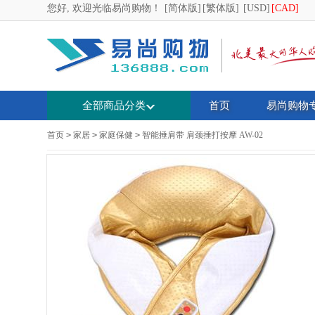
您好, 欢迎光临易尚购物！
[简体版]
[繁体版]
[USD]
[CAD]
全部商品分类
首页
易尚购物
首页
>
家居
>
家庭保健
>
智能捶肩带 肩颈捶打按摩 AW-02