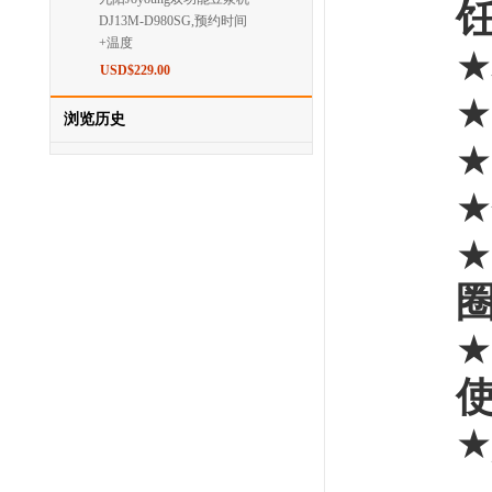
DJ13M-D980SG,预约时间
+温度
★
USD$229.00
★
浏览历史
★
★
★
圈
★
★