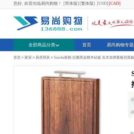
您好, 欢迎光临易尚购物！
[简体版]
[繁体版]
[USD]
[CAD]
全部商品分类
首页
易尚购物专题
首页
>
家居
>
厨房用具
>
Suncha双枪 抗菌黑金檀木砧板 实木加厚案板切菜板面板
数