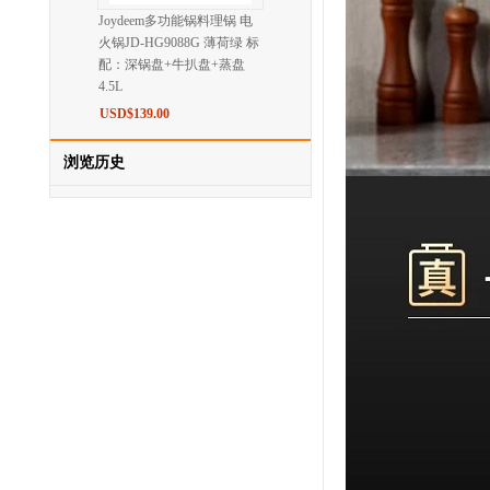
Joydeem多功能锅料理锅 电
火锅JD-HG9088G 薄荷绿 标
配：深锅盘+牛扒盘+蒸盘
4.5L
USD$139.00
浏览历史