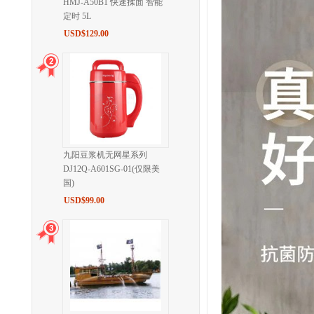
HMJ-A50B1 快速揉面 智能
定时 5L
USD$129.00
九阳豆浆机无网星系列
DJ12Q-A601SG-01(仅限美
国)
USD$99.00