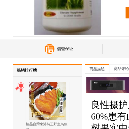
商品评论
商品描述
畅销排行榜
良性摄护
60%患
極品台灣東港純正野生烏魚
树果实中