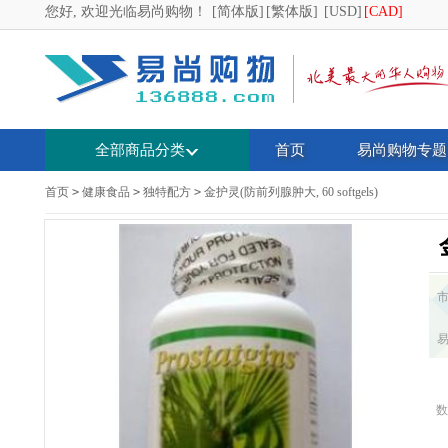
您好, 欢迎光临易尚购物！
[简体版]
[繁体版]
[USD]
[CAD]
全部商品分类
首页
易尚购物专题
首页
>
健康食品
>
独特配方
>
金护灵(防前列腺肿大, 60 softgels)
数