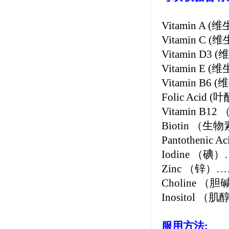
Vitamin A
Vitamin C
Vitamin D3
Vitamin E 
Vitamin B6
Folic Aci
Vitamin B1
Biotin （
Pantothen
Iodine （
Zinc （锌）
Choline 
Inositol
服用方法: