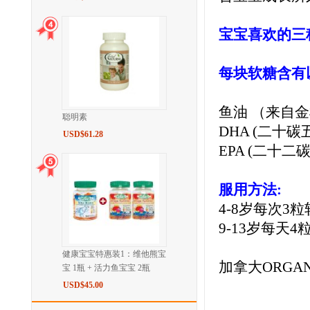
宝宝喜欢的三种口
每块软糖含有
鱼油 （来自金
聪明素
DHA (二十碳
USD$61.28
EPA (二十二
服用方法:
4-8岁每次3
9-13岁每天
健康宝宝特惠装1：维他熊宝
加拿大ORGAN
宝 1瓶 + 活力鱼宝宝 2瓶
USD$45.00