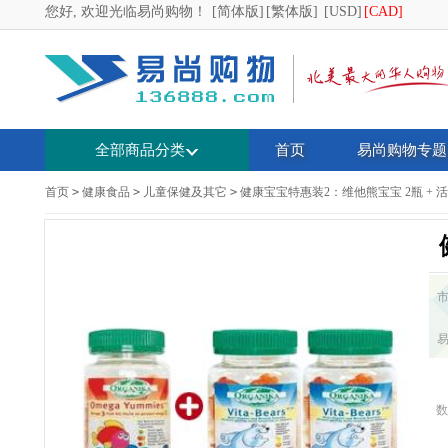
您好, 欢迎光临易尚购物！
[简体版]
[繁体版]
[USD]
[CAD]
全部商品分类
首页
易尚购物专题
首页
>
健康食品
>
儿童保健及其它
>
健康宝宝特惠装2：维他熊宝宝 2瓶 + 活
数