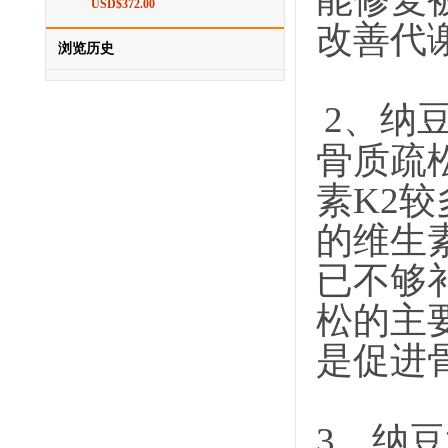
USD$372.00
改善代
浏览历史
2、纳
骨质疏
素K2
的维生
已不够
松的主
是促进
3、纳