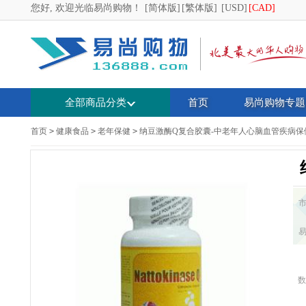
您好, 欢迎光临易尚购物！
[简体版]
[繁体版]
[USD]
[CAD]
全部商品分类
首页
易尚购物专题
首页
>
健康食品
>
老年保健
>
纳豆激酶Q复合胶囊-中老年人心脑血管疾病保
数