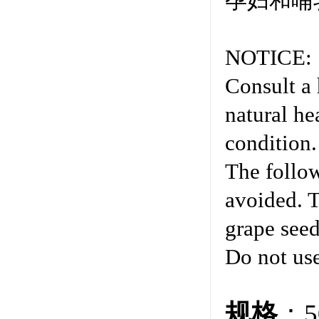
孕妇和哺
NOTICE:
Consult a 
natural he
condition.
The follow
avoided. T
grape seed
Do not use
规格
：5