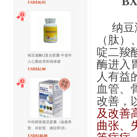
B
USD$36.95
纳豆
（肽）
啶二羧
纳豆激酶Q复合胶囊-中老年
酶进入
人心脑血管疾病保健
USD$42.00
人有益
血管、
改善，
及改善
曲张、
中科牌骨痛灵胶囊（镇痛养
骨、补软骨、痛症即消）
USD$148.00