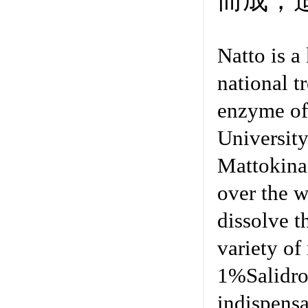
而成，
Natto is a
national t
enzyme of
University
Mattokinas
over the w
dissolve t
variety of
1%Salidros
indispensa