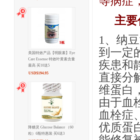
等病症
主要
1、纳
到一定
美国特效产品【明眼素】Eye
Care Essense 特效叶黄素含量
疾患和
最高 买10送5
直接分
USD$194.95
维蛋白
由于血
血栓症
优质蛋
降糖灵 Glucose Balance （60
粒）6瓶特惠装 买6送3
能修复