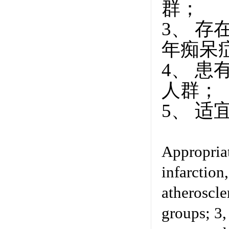
群；
3、 
年痴呆
4、 
人群；
5、 
Appropriat
infarction
atheroscle
groups; 3,