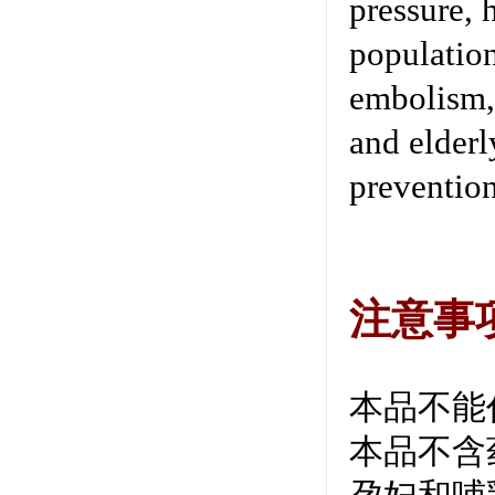
pressure, 
population
embolism, 
and elderl
prevention
注意事
本品不能
本品不含