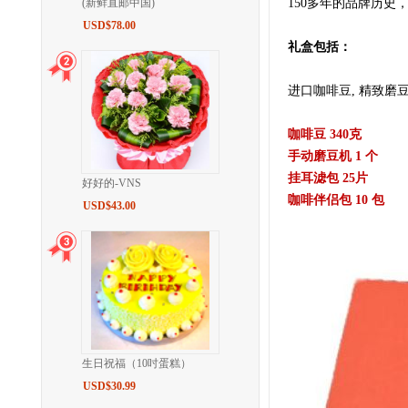
(新鲜直邮中国)
150多年的品牌历
USD$78.00
礼盒包括：
进口咖啡豆, 精致磨
咖啡豆 340克
手动磨豆机 1 个
挂耳滤包 25片
好好的-VNS
咖啡伴侣包 10 包
USD$43.00
生日祝福（10吋蛋糕）
USD$30.99