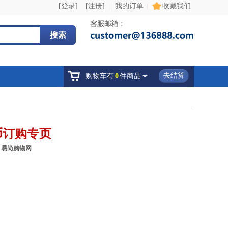
[登录]
[注册]
我的订单
收藏我们
|
|
搜索
去结算
购物车有
0
件商品
币订购专页
-
易尚购物网