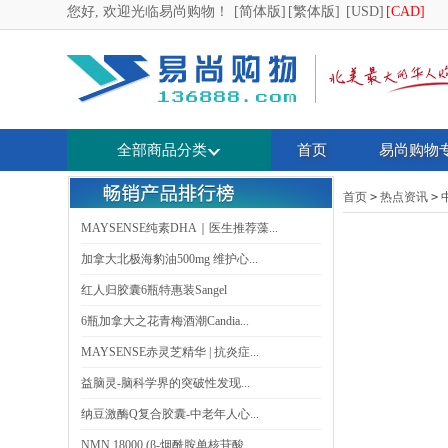
您好, 欢迎光临易尚购物！
[简体版]
[繁体版]
[USD]
[CAD]
全部商品分类
首页
易尚购物
首页
>
热点资讯
>
MAYSENSE纯素DHA｜医生推荐藻...
加拿大北极海豹油500mg 维护心...
红人归胶囊6瓶特惠装Sangel
6瓶加拿大之花青梅酒潮Candia...
MAYSENSE赤灵芝精华 | 抗炎症...
益脑灵-脑科学界的突破性发现...
纳豆激酶Q复合胶囊-中老年人心...
NMN 18000 (β-烟酰胺单核苷酸...