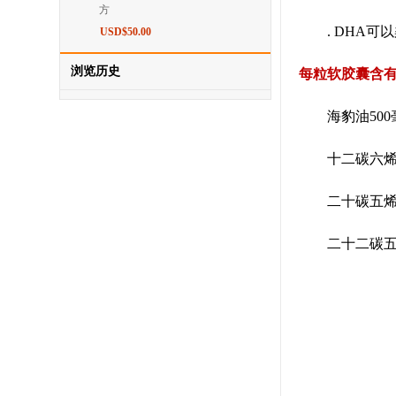
方
. DHA可
USD$50.00
浏览历史
每粒软胶囊含
海豹油500
十二碳六烯酸（
二十碳五烯酸（
二十二碳五烯酸