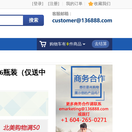
|
|
[登录]
[注册]
我的订单
收藏我们
搜索
去结算
购物车有
0
件商品
康6瓶装（仅送中