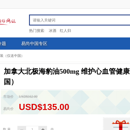
热门搜索:
冰酒
红人归
专题
易尚中国专区
瓶装（仅送中国）
加拿大北极海豹油500mg 维护心血管健
国）
市场价
USD$162.00
USD$135.00
易尚价
数 量
件