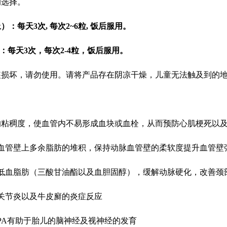
的选择。
）：每天3次, 每次2~6粒, 饭后服用。
）：每天3次，每次2-4粒，饭后服用。
装损坏，请勿使用。请将产品存在阴凉干燥，儿童无法触及到的
的粘稠度，使血管内不易形成血块或血栓，从而预防心肌梗死以
血管壁上多余脂肪的堆积，保持动脉血管壁的柔软度提升血管壁弹
低血脂肪（三酸甘油酯以及血胆固醇），缓解动脉硬化，改善颈
关节炎以及牛皮廯的炎症反应
PA有助于胎儿的脑神经及视神经的发育