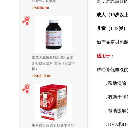
害，是您最好
血管强力抗氧化
USD$87.00
成人（19岁以上
儿童（1-18岁
如产品密封包
适用于：
加拿大北极海豹油500mg 维
护心血管健康6瓶装（仅送中
国）
帮助降低血液
USD$135.00
. 帮助清除
. 有助于降
. 帮助缓解
. DHA和D
中科血管清 血管畅通专利配