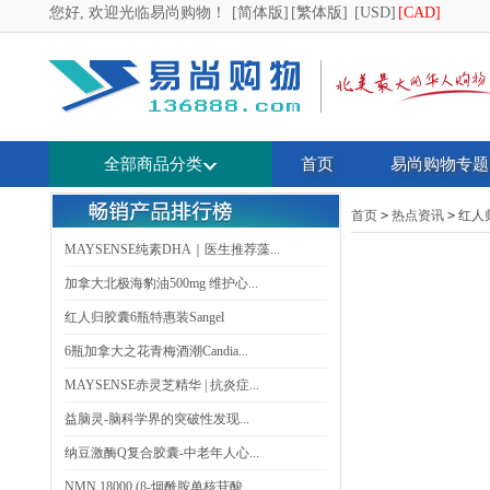
您好, 欢迎光临易尚购物！
[简体版]
[繁体版]
[USD]
[CAD]
全部商品分类
首页
易尚购物专题
首页
>
热点资讯
>
红人
MAYSENSE纯素DHA｜医生推荐藻...
加拿大北极海豹油500mg 维护心...
红人归胶囊6瓶特惠装Sangel
6瓶加拿大之花青梅酒潮Candia...
MAYSENSE赤灵芝精华 | 抗炎症...
益脑灵-脑科学界的突破性发现...
纳豆激酶Q复合胶囊-中老年人心...
NMN 18000 (β-烟酰胺单核苷酸...