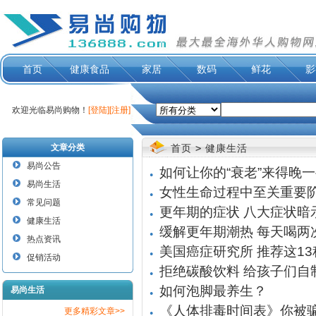
首页
健康食品
家居
数码
鲜花
影
欢迎光临易尚购物！
[登陆]
[注册]
文章分类
首页
>
健康生活
易尚公告
如何让你的“衰老”来得晚
●
易尚生活
女性生命过程中至关重要
●
常见问题
更年期的症状 八大症状暗
●
健康生活
缓解更年期潮热 每天喝两
●
热点资讯
美国癌症研究所 推荐这1
●
促销活动
拒绝碳酸饮料 给孩子们自
●
如何泡脚最养生？
易尚生活
●
《人体排毒时间表》你被
更多精彩文章>>
●