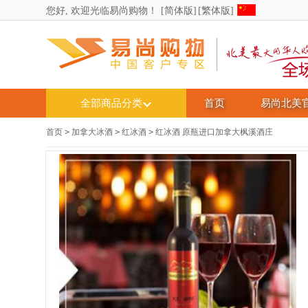
您好, 欢迎光临易尚购物！
[简体版]
[繁体版]
全部商品分类
首页
易尚北美
首页
>
加拿大冰酒
>
红冰酒
>
红冰酒 原瓶进口加拿大枫溪酒庄