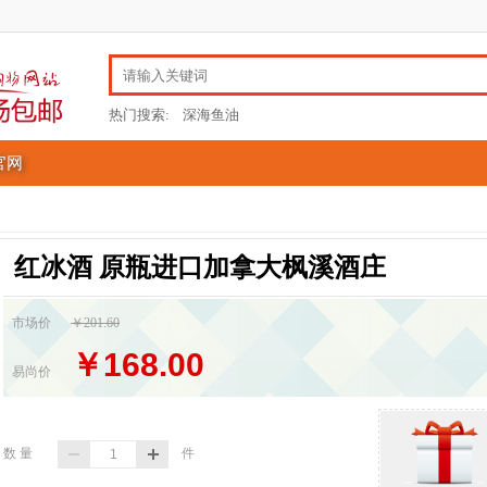
热门搜索:
深海鱼油
官网
红冰酒 原瓶进口加拿大枫溪酒庄
市场价
￥201.60
￥168.00
易尚价
数 量
件