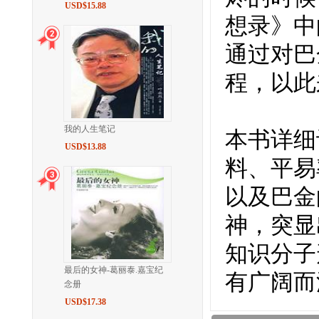
USD$15.88
想录》中
通过对巴
程，以此来
我的人生笔记
本书详细
USD$13.88
料、平易
以及巴金
神，突显
知识分子
最后的女神-葛丽泰.嘉宝纪
有广阔而
念册
USD$17.38