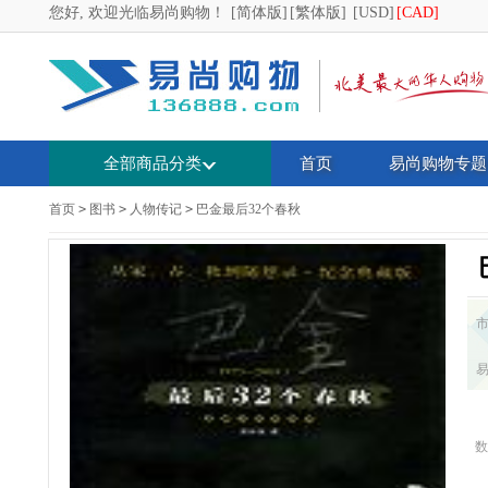
您好, 欢迎光临易尚购物！
[简体版]
[繁体版]
[USD]
[CAD]
全部商品分类
首页
易尚购物专题
首页
>
图书
>
人物传记
>
巴金最后32个春秋
数