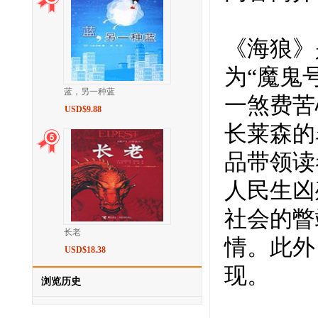
《海狼》
为“魔鬼
蓝，另一种蓝
一煞费苦
USD$9.88
长莱森的
品带领读
人民生凶
社会的瞥
长老
情。此外
USD$18.38
现。
浏览历史