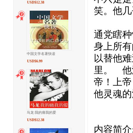
USD$12.38
笑。他几
通党瞎种
身上所有
中国文学名著快读
以替他难
USD$6.99
里。 他
帝！上帝
他灵魂的
马龙:我的痛我的爱
USD$12.38
内容简介