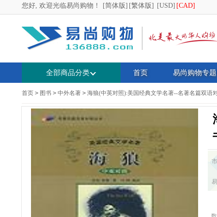
您好, 欢迎光临易尚购物！
[简体版]
[繁体版]
[USD]
[CAD]
全部商品分类
首页
易尚购物专题
首页
>
图书
>
中外名著
>
海狼(中英对照):美国经典文学名著--名著名篇双语
数