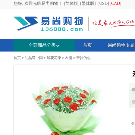
您好, 欢迎光临易尚购物！
[简体版]
[繁体版]
[USD]
[CAD]
全部商品分类
首页
易尚购物专题
首页
>
礼品送中国
>
鲜花花束
>
友情
>
牵挂的心
数