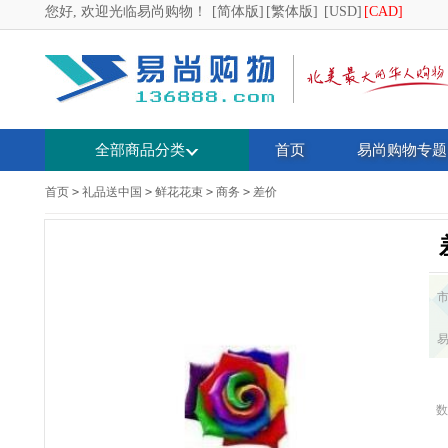
您好, 欢迎光临易尚购物！
[简体版]
[繁体版]
[USD]
[CAD]
全部商品分类
首页
易尚购物专题
首页
>
礼品送中国
>
鲜花花束
>
商务
>
差价
数