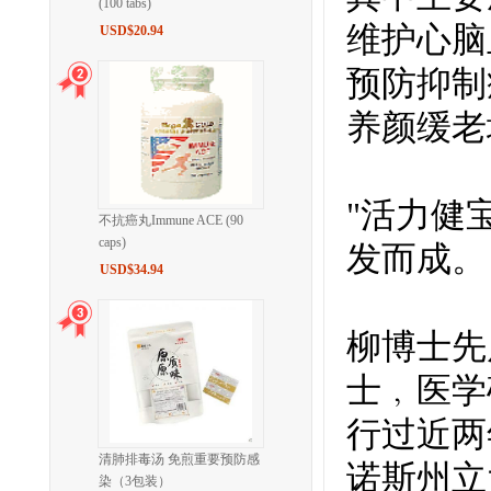
(100 tabs)
维护心脑
USD$20.94
预防抑制
养颜缓老
"活力健
不抗癌丸Immune ACE (90
caps)
发而成。
USD$34.94
柳博士先
士﹐医学
行过近两
清肺排毒汤 免煎重要预防感
诺斯州立
染（3包装）