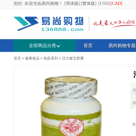
您好, 欢迎光临易尚购物！
[简体版]
[繁体版]
[USD]
[CAD]
全部商品分类
首页
易尚购物专题
首页
>
健康食品
>
免疫系列
>
活力健宝胶囊
数