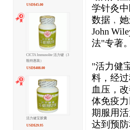
USD$45.00
学针灸中
数据﹐她
John 
法"专著
CICTA Immunolite 活力键（3
瓶特惠装）
"活力健
USD$408.00
料，经过
血压，改
体免疫力
期服用活
活力健宝胶囊
达到预防
USD$29.95