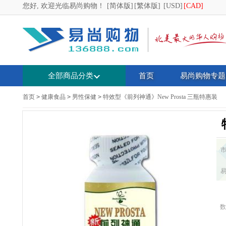
您好, 欢迎光临易尚购物！
[简体版]
[繁体版]
[USD]
[CAD]
全部商品分类
首页
易尚购物专题
首页
>
健康食品
>
男性保健
>
特效型《前列神通》New Prosta 三瓶特惠装
数