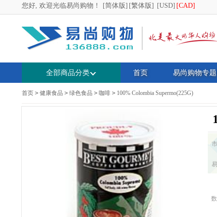
您好, 欢迎光临易尚购物！
[简体版]
[繁体版]
[USD]
[CAD]
全部商品分类
首页
易尚购物专题
首页
>
健康食品
>
绿色食品
>
咖啡
>
100% Colombia Supermo(225G)
数