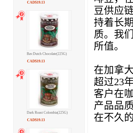
CAD$19.13
豆供应
持着长
质。我
所值。
Bav.Dutch Chocolate(225G)
CAD$19.13
在加拿
超过
23
客户在
产品品
Dark Roast Colombia(225G)
在不久
CAD$19.13