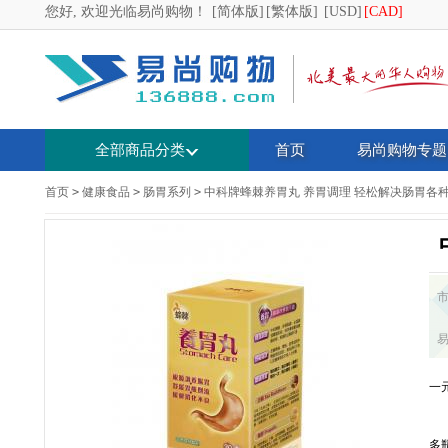
您好, 欢迎光临易尚购物！
[简体版]
[繁体版]
[USD]
[CAD]
全部商品分类
首页
易尚购物专题
首页
>
健康食品
>
肠胃系列
>
中科牌蜂棘养胃丸 养胃调理 轻松解决肠胃各
一
多