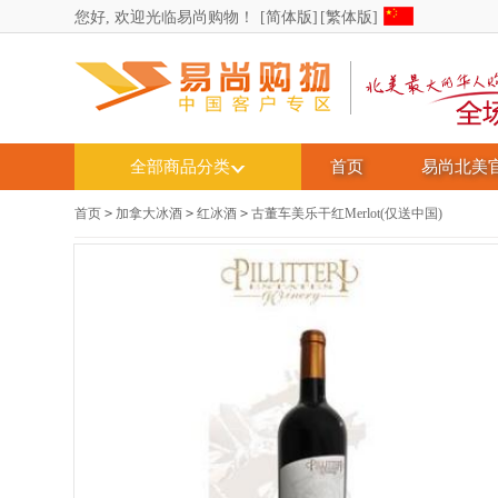
您好, 欢迎光临易尚购物！
[简体版]
[繁体版]
全部商品分类
首页
易尚北美
首页
>
加拿大冰酒
>
红冰酒
>
古董车美乐干红Merlot(仅送中国)