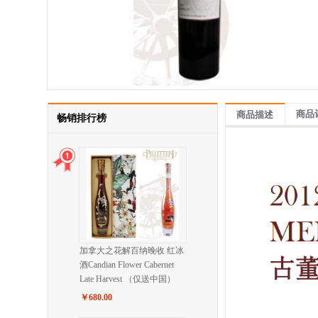
商品
商品描述
畅销排行榜
加拿大之花解百纳晚收 红冰
酒Candian Flower Cabernet
Late Harvest （仅送中国）
￥680.00