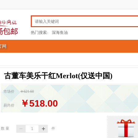
热门搜索:
深海鱼油
官网
古董车美乐干红Merlot(仅送中国)
市场价
￥621.60
￥518.00
易尚价
数 量
件