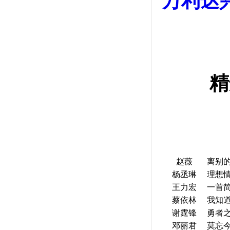
万利达兴
赵薇
离别
杨丞琳
理想
王力宏
一首
蔡依林
我知
谢霆锋
勇者
邓丽君
莫忘