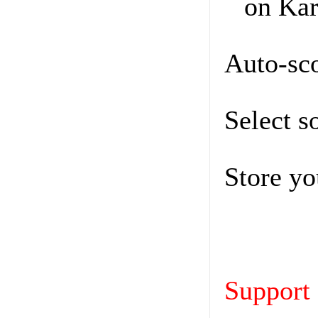
on Ka
Auto-sco
Select s
Store you
Support 