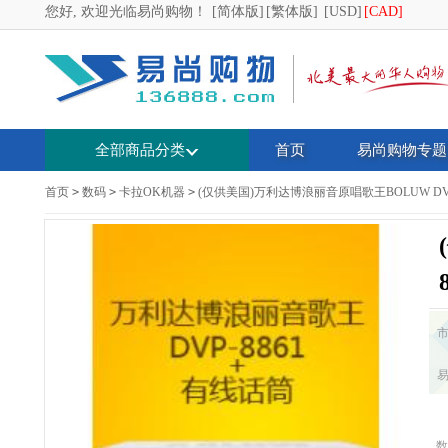
您好, 欢迎光临易尚购物！
[简体版]
[繁体版]
[USD]
[CAD]
全部商品分类
首页
易尚购物专题
首页
>
数码
>
卡拉OK机器
>
(仅供美国)万利达博浪丽音原唱歌王BOLUW DVP-
数