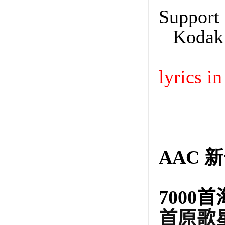
Suppor
Kodak
lyrics i
AAC
新
7000
首
首原歌