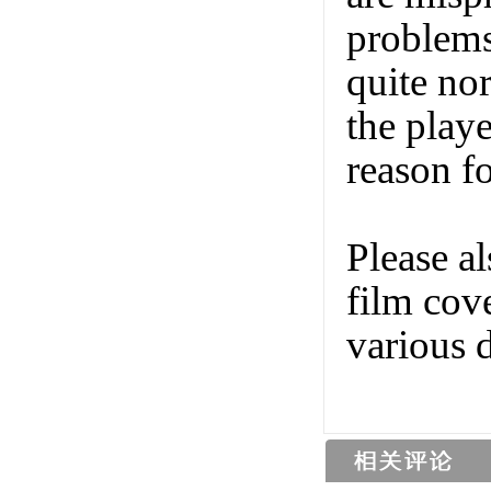
problems
quite nor
the playe
reason f
Please al
film cov
various 