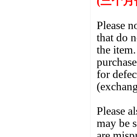
(三个月
Please n
that do n
the item
purchase
for defec
(exchange
Please a
may be s
are misp