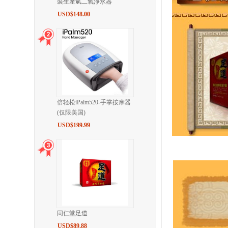
裝生產氫二氧淨水器
USD$148.00
倍轻松iPalm520-手掌按摩器
(仅限美国)
USD$199.99
同仁堂足道
USD$89.88