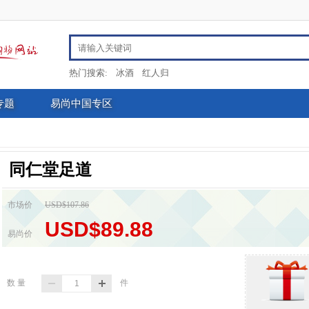
热门搜索:
冰酒
红人归
专题
易尚中国专区
同仁堂足道
市场价
USD$107.86
USD$89.88
易尚价
数 量
件