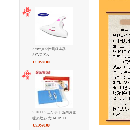
Sonya真空除螨吸尘器
SYVC-23A
USD$89.00
SUNLUS 三乐事干/湿两用暖
暖热敷垫(大) MHP711
USD$98.00