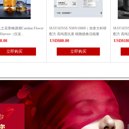
NSE NMN10800｜加拿大科研
MAYSENSE NMN30000｜加拿大科研
宝力钙 6瓶特
纯度抗衰 细胞级焕活能量
配方 高纯度抗衰 每瓶含30000毫克...
整年！
.00
USD$180.00
USD$248
立即购买
立即购买