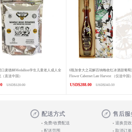
口麦德林Medallion学生儿童老人成人全
6瓶加拿大之花解百纳晚收红冰酒甜葡萄酒Ca
0克（直送中国）
Flower Cabernet Late Harvest （仅送中国
00
USD$288.00
USD$120.00
USD$345.59
配送方式
售后服
免费/收费配送
退换货政
配送范围
取消订单