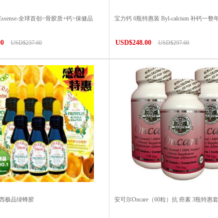
 Essense-全球首创<骨胶质+钙>保健品
宝力钙 6瓶特惠装 Byl-calcium 补钙一整
00
USD$248.00
USD$237.60
USD$297.60
巴西极品绿蜂胶
安可尔Oncare（60粒）抗 癌素 3瓶特惠