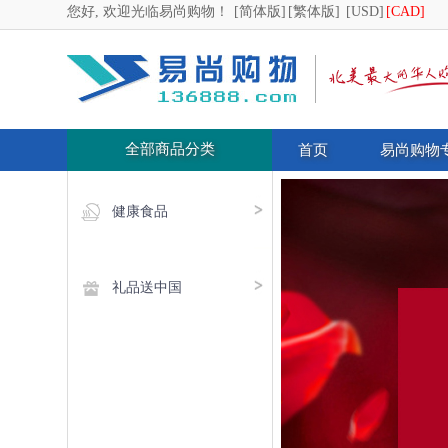
您好, 欢迎光临易尚购物！
[简体版]
[繁体版]
[USD]
[CAD]
全部商品分类
首页
易尚购物
健康食品
礼品送中国