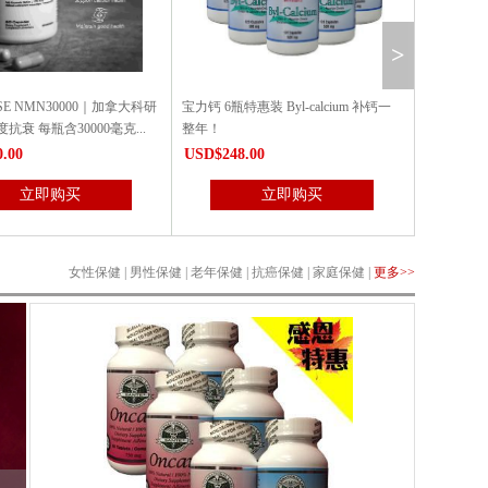
>
惠装 Byl-calcium 补钙一
抗 癌最佳组合：3瓶安可尔抗 癌素+3
红人归胶囊6
瓶康明抗 癌胶囊（特惠6瓶装)
.00
USD$388.00
USD$338
立即购买
立即购买
女性保健
|
男性保健
|
老年保健
|
抗癌保健
|
家庭保健
|
更多>>