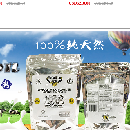
00
USD$218.00
USD$321.60
USD$261.59