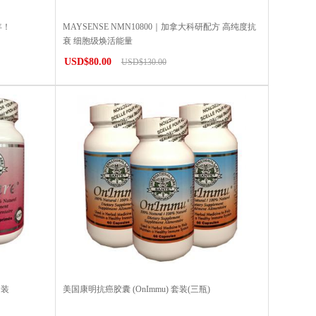
年！
MAYSENSE NMN10800｜加拿大科研配方 高纯度抗
衰 细胞级焕活能量
USD$80.00
USD$130.00
套装
美国康明抗癌胶囊 (OnImmu) 套装(三瓶)