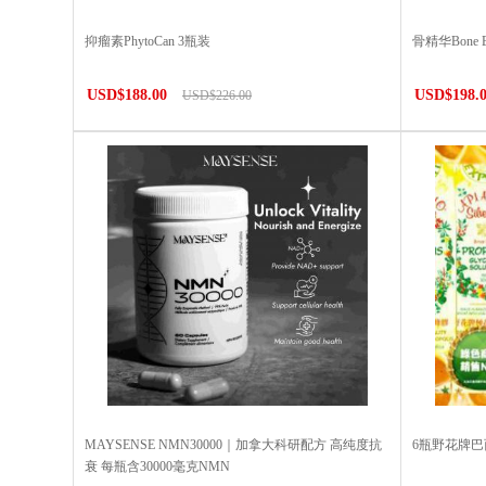
抑瘤素PhytoCan 3瓶装
骨精华Bone
USD$188.00
USD$198.
USD$226.00
MAYSENSE NMN30000｜加拿大科研配方 高纯度抗
6瓶野花牌
衰 每瓶含30000毫克NMN