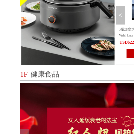
<
时]北美超大车厘子(新鲜直邮
6瓶加拿大之花青梅酒潮Candian Flower
MAYSE
Vidal Late Harvest（仅送...
配方 高
.00
USD$228.00
USD$80
立即购买
立即购买
1F
健康食品