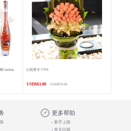
ndian
心悦君兮-VNS
）
USD$63.00
USD$75.60
务
更多帮助
策
新手上路
常见问题