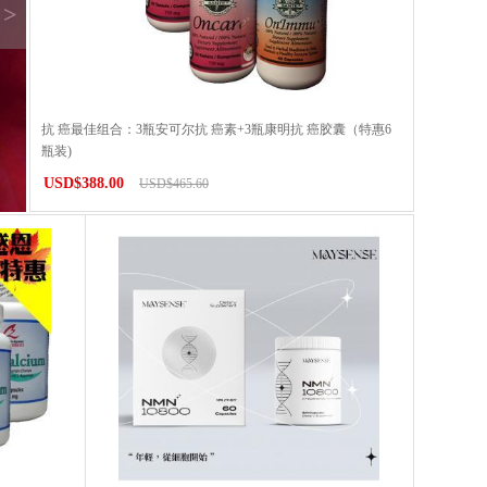
>
抗 癌最佳组合：3瓶安可尔抗 癌素+3瓶康明抗 癌胶囊（特惠6
瓶装)
USD$388.00
USD$465.60