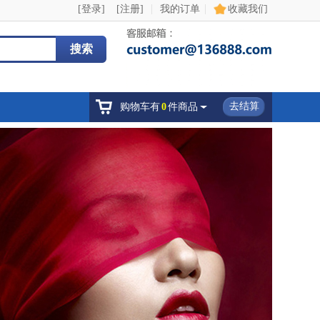
|
|
[登录]
[注册]
我的订单
收藏我们
搜索
去结算
购物车有
0
件商品